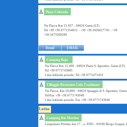
Playa Colorada
Via Flacca Km 21.657 - 04024 Gaeta (LT)
Tel +39 +39.0771554012 - +39 +39.3426027745 - +39
+39.3473509299
Detail
EMAIL
Camping Baja
Via Flacca Km 21,400 - 04024 Piana S. Agostino, Gaeta (LT)
Tel +39 0771743085
I den lukkede periode: Tel +39 0771471433
Villaggio Ristorante Lido Usodimare
Via Flacca, Km 20,800 - 04024 Spiaggia di S. Agostino, Gaeta
Tel/Fax +39 +39.0771743040
I den lukkede periode: Fax +39 +39.0771743040
Latina
Camping Rio Martino
Lungomare Pontino km 17 - n. 8505 - 04100 Borgo Grappa, 