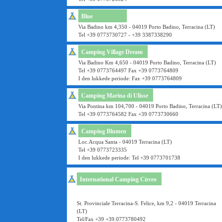
Blue
Via Badino km 4,350 - 04019 Porto Badino, Terracina (LT)
Tel +39 0773730727 - +39 3387338290
Camping Village Dream
Via Badino Km 4,650 - 04019 Porto Badino, Terracina (LT)
Tel +39 0773764497 Fax +39 0773764809
I den lukkede periode: Fax +39 0773764809
Camping Marina di Ulisse
Via Pontina km 104,700 - 04019 Porto Badino, Terracina (LT)
Tel +39 0773764582 Fax +39 0773730660
Camping Blumen
Loc.Acqua Santa - 04019 Terracina (LT)
Tel +39 0773723335
I den lukkede periode: Tel +39 0773701738
International Camping Circeo
St. Provinciale Terracina-S. Felice, km 9,2 - 04019 Terracina
(LT)
Tel/Fax +39 +39.0773780492