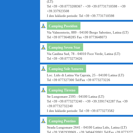
(LT)
Tel +39 +39.0773208367 - +39 +39.07731710598 - +39
+39.337923508
I den lukkede periode: Tel +39 +39.7731710598
Camping Poseidon
Via Valmontorio, 889 - 04100 Borgo Sabotino, Latina (LT)
Tel +39 0773648285 Fax +39 0773648073
Camping Seven Star
Via Casilina Sud, 78 - 04010 Foce Verde, Latina (LT)
Tel +39 +39.0773273426
Camping Sole Azzurro
Loc. Lido di Latina Via Capraia, 25 - 04100 Latina (LT)
Tel +39 077327300 Tel/Fax +39 0773273226
Camping Tirreno
Str Lungomare 2595 - 04100 Latina (LT)
Tel +39 +39.0773273240 - +39 +39.3391742287 Fax +39
+39.07732732240
I den lukkede periode: Tel +39 +39.0773273582
Camping Pontino
Strada Lungomare 2641 - 04100 Latina Lido, Latina (LT)
Tel +39 3382939969 - +39 3494420901 Tel/Fax +39 077327