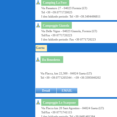
Camping La Foce
Via Passaturo 27 - 04023 Formia (LT)
Tel +39 +39.0771720025
I den lukkede periode: Tel +39 +39.3494496811
Campeggio Gianola
Via Delle Vigne - 04023 Gianola, Formia (LT)
Tel/Fax +39 0771720223
I den lukkede periode: Fax +39 0771720223
Gaeta
Da Benedetto
Via Flacca, km 22,300 - 04024 Gaeta (LT)
Tel +39 +39.0771205344 - +39 +39.3395040202
Detail
EMAIL
Campeggio Lo Scarpone
Via Flacca km 20 Sant Agostino - 04024 Gaeta (LT)
Tel/Fax +39 0771741115
I den lukkede periode: Tel +39 0481481584