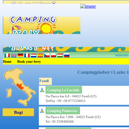
Internet
Home
Book your ferry
Campingpladser i Lazio: 
Fondi
Camping La Lucciola
Via Flacca km 6,8 - 04022 Fondi (LT)
Tel/Fax +39 +39.0771556015
Camping Primavera
Bagi
Via Flacca Km 7,800 - 04022 Fondi (LT)
Tel +39 3339406566