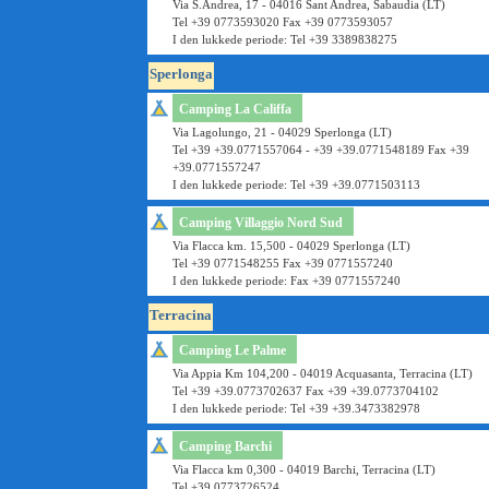
Via S.Andrea, 17 - 04016 Sant Andrea, Sabaudia (LT)
Tel +39 0773593020 Fax +39 0773593057
I den lukkede periode: Tel +39 3389838275
Sperlonga
Camping La Califfa
Via Lagolungo, 21 - 04029 Sperlonga (LT)
Tel +39 +39.0771557064 - +39 +39.0771548189 Fax +39
+39.0771557247
I den lukkede periode: Tel +39 +39.0771503113
Camping Villaggio Nord Sud
Via Flacca km. 15,500 - 04029 Sperlonga (LT)
Tel +39 0771548255 Fax +39 0771557240
I den lukkede periode: Fax +39 0771557240
Terracina
Camping Le Palme
Via Appia Km 104,200 - 04019 Acquasanta, Terracina (LT)
Tel +39 +39.0773702637 Fax +39 +39.0773704102
I den lukkede periode: Tel +39 +39.3473382978
Camping Barchi
Via Flacca km 0,300 - 04019 Barchi, Terracina (LT)
Tel +39 0773726524