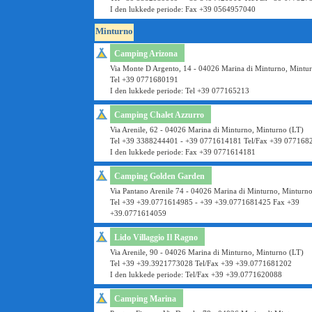
I den lukkede periode: Fax +39 0564957040
Minturno
Camping Arizona
Via Monte D Argento, 14 - 04026 Marina di Minturno, Mintu
Tel +39 0771680191
I den lukkede periode: Tel +39 077165213
Camping Chalet Azzurro
Via Arenile, 62 - 04026 Marina di Minturno, Minturno (LT)
Tel +39 3388244401 - +39 0771614181 Tel/Fax +39 077168
I den lukkede periode: Fax +39 0771614181
Camping Golden Garden
Via Pantano Arenile 74 - 04026 Marina di Minturno, Minturn
Tel +39 +39.0771614985 - +39 +39.0771681425 Fax +39
+39.0771614059
Lido Villaggio Il Ragno
Via Arenile, 90 - 04026 Marina di Minturno, Minturno (LT)
Tel +39 +39.3921773028 Tel/Fax +39 +39.0771681202
I den lukkede periode: Tel/Fax +39 +39.0771620088
Camping Marina