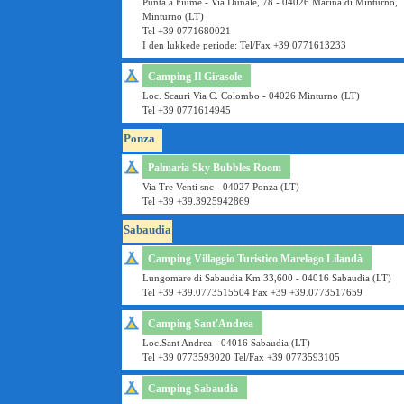
Punta a Fiume - Via Dunale, 78 - 04026 Marina di Minturno,
Minturno (LT)
Tel +39 0771680021
I den lukkede periode: Tel/Fax +39 0771613233
Camping Il Girasole
Loc. Scauri Via C. Colombo - 04026 Minturno (LT)
Tel +39 0771614945
Ponza
Palmaria Sky Bubbles Room
Via Tre Venti snc - 04027 Ponza (LT)
Tel +39 +39.3925942869
Sabaudia
Camping Villaggio Turistico Marelago Lilandà
Lungomare di Sabaudia Km 33,600 - 04016 Sabaudia (LT)
Tel +39 +39.0773515504 Fax +39 +39.0773517659
Camping Sant'Andrea
Loc.Sant Andrea - 04016 Sabaudia (LT)
Tel +39 0773593020 Tel/Fax +39 0773593105
Camping Sabaudia