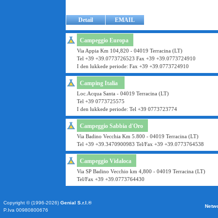
Detail
EMAIL
Campeggio Europa
Via Appia Km 104,820 - 04019 Terracina (LT)
Tel +39 +39.0773726523 Fax +39 +39.0773724910
I den lukkede periode: Fax +39 +39.0773724910
Camping Italia
Loc.Acqua Santa - 04019 Terracina (LT)
Tel +39 0773725575
I den lukkede periode: Tel +39 0773723774
Campeggio Sabbia d'Oro
Via Badino Vecchia Km 5.800 - 04019 Terracina (LT)
Tel +39 +39.3470900983 Tel/Fax +39 +39.0773764538
Campeggio Vidaloca
Via SP Badino Vecchio km 4,800 - 04019 Terracina (LT)
Tel/Fax +39 +39.0773764430
Copyright © (1996-2026)
Genial S.r.l.®
Netw
P.Iva 00980800676