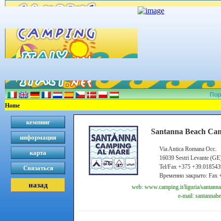
Пор
Home
кемпинг
Santanna Beach Cam
информация
Via Antica Romana Occ.
карта
16039 Sestri Levante (GE
Tel/Fax +375 +39.01854
Связаться
Временно закрыто: Fax 
назад
web: www.camping.it/liguria/santann
e-mail: santannab