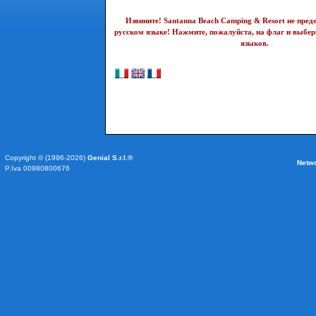
Извините! Santanna Beach Camping & Resort не пред
русском языке! Нажмите, пожалуйста, на флаг и выбер
языков.
Copyright © (1996-2026)
Genial S.r.l.®
Netw
P.Iva 00980800676