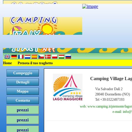
Home
Prenota il tuo traghetto
Campeggio
Camping Village La
Dettagli
Via Salvador Dalì 2
Mappa
28040 Dormelletto (NO)
Tel +39.0322497193
Contatta
web: www.camping.it/piemonte/lago
prezzi
e-mail: info
prezzi
prezzi