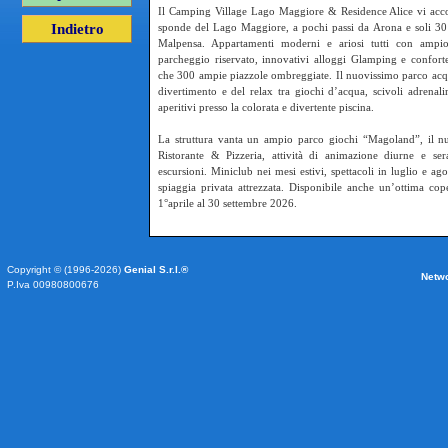
Il Camping Village Lago Maggiore & Residence Alice vi accog
Indietro
sponde del Lago Maggiore, a pochi passi da Arona e soli 30 
Malpensa. Appartamenti moderni e ariosi tutti con ampio
parcheggio riservato, innovativi alloggi Glamping e conforte
che 300 ampie piazzole ombreggiate. Il nuovissimo parco acqu
divertimento e del relax tra giochi d’acqua, scivoli adrenalin
aperitivi presso la colorata e divertente piscina.
La struttura vanta un ampio parco giochi “Magoland”, il n
Ristorante & Pizzeria, attività di animazione diurne e se
escursioni. Miniclub nei mesi estivi, spettacoli in luglio e ago
spiaggia privata attrezzata. Disponibile anche un’ottima c
1°aprile al 30 settembre 2026.
Copyright © (1996-2026)
Genial S.r.l.®
Netw
P.Iva 00980800676