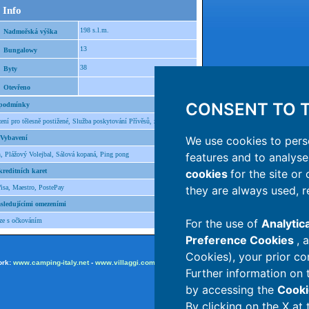
 Info
198 s.l.m.
Nadmořská výška
13
Bungalowy
38
Byty
Otevřeno
CONSENT TO T
 podmínky
ení pro tělesně postižené, Služba poskytování Přívěsů, zóna wifi, Spa
 Vybavení
We use cookies to pers
n, Plážový Volejbal, Sálová kopaná, Ping pong
features and to analyse 
kreditních karet
cookies
for the site or
isa, Maestro, PostePay
they are always used, r
sledujícími omezeními
ze s očkováním
For the use of
Analytic
Preference Cookies
, 
Cookies), your prior co
ork:
www.camping-italy.net
-
www.villaggi.com
-
adv.camping.it
Further information on 
by accessing the
Cooki
By clicking on the X at 