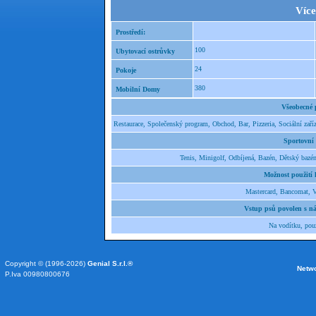
Více
Prostředí:
100
Ubytovací ostrůvky
24
Pokoje
380
Mobilní Domy
Všeobecné
Restaurace, Společenský program, Obchod, Bar, Pizzeria, Sociální zaříz
Sportovní
Tenis, Minigolf, Odbíjená, Bazén, Dětský bazé
Možnost použití 
Mastercard, Bancomat, V
Vstup psů povolen s ná
Na vodítku, pou
Copyright © (1996-2026)
Genial S.r.l.®
Netw
P.Iva 00980800676