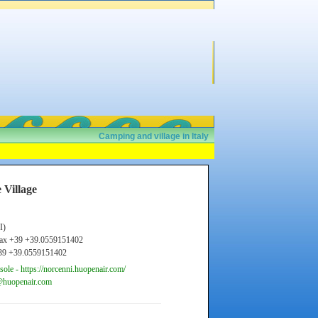
Camping and village in Italy
 Village
I)
Fax +39 +39.0559151402
+39 +39.0559151402
ole - https://norcenni.huopenair.com/
e@huopenair.com