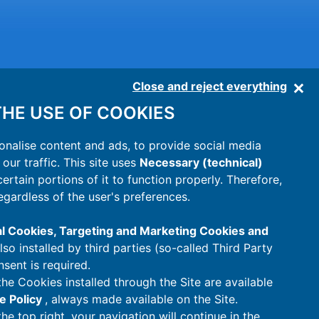
Close and reject everything
HE USE OF COOKIES
onalise content and ads, to provide social media
our traffic. This site uses
Necessary (technical)
 certain portions of it to function properly. Therefore,
egardless of the user's preferences.
al Cookies, Targeting and Marketing Cookies and
also installed by third parties (so-called Third Party
nsent is required.
the Cookies installed through the Site are available
e Policy
, always made available on the Site.
the top right, your navigation will continue in the