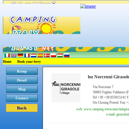
Home
Book your ferry
Kemp
hu Norcenni Girasole
Detail
Via Norcenni 7
Map
50063 Figline Valdarno (F
Tel +39 +39.055915141 
Contact
On Closing Period: Fax 
Back
web: www.camping.it/toscana/clubgiras
e-mail: girasol